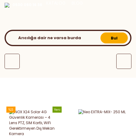
KATALOG
BLOG
0530 050 16 36
Bul
%13
Yeni