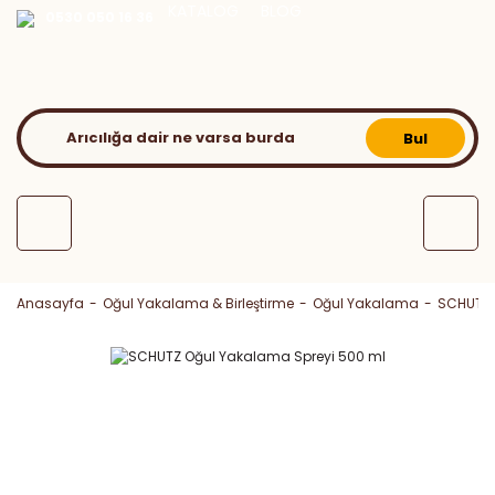
KATALOG
BLOG
0530 050 16 36
Bul
Anasayfa
Oğul Yakalama & Birleştirme
Oğul Yakalama
SCHUTZ 