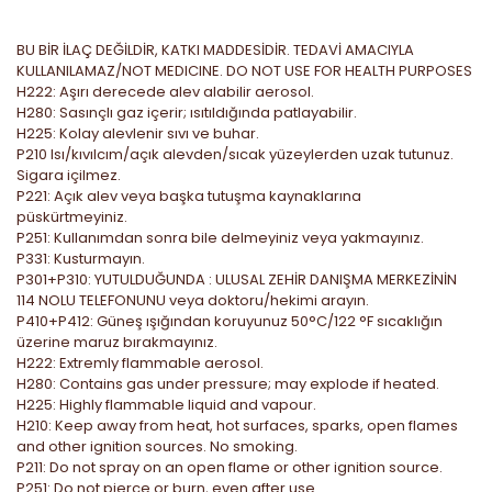
BU BİR İLAÇ DEĞİLDİR, KATKI MADDESİDİR. TEDAVİ AMACIYLA
KULLANILAMAZ/NOT MEDICINE. DO NOT USE FOR HEALTH PURPOSES
H222: Aşırı derecede alev alabilir aerosol.
H280: Sasınçlı gaz içerir; ısıtıldığında patlayabilir.
H225: Kolay alevlenir sıvı ve buhar.
P210 Isı/kıvılcım/açık alevden/sıcak yüzeylerden uzak tutunuz.
Sigara içilmez.
P221: Açık alev veya başka tutuşma kaynaklarına
püskürtmeyiniz.
P251: Kullanımdan sonra bile delmeyiniz veya yakmayınız.
P331: Kusturmayın.
P301+P310: YUTULDUĞUNDA : ULUSAL ZEHİR DANIŞMA MERKEZİNİN
114 NOLU TELEFONUNU veya doktoru/hekimi arayın.
P410+P412: Güneş ışığından koruyunuz 50°C/122 °F sıcaklığın
üzerine maruz bırakmayınız.
H222: Extremly flammable aerosol.
H280: Contains gas under pressure; may explode if heated.
H225: Highly flammable liquid and vapour.
H210: Keep away from heat, hot surfaces, sparks, open flames
and other ignition sources. No smoking.
P211: Do not spray on an open flame or other ignition source.
P251: Do not pierce or burn, even after use.