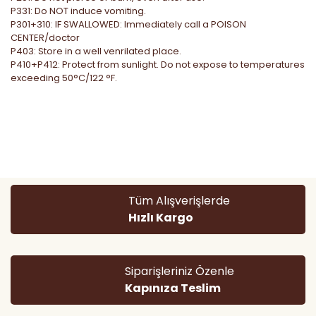
P331: Do NOT induce vomiting.
P301+310: IF SWALLOWED: Immediately call a POISON
CENTER/doctor
P403: Store in a well venrilated place.
P410+P412: Protect from sunlight. Do not expose to temperatures
exceeding 50°C/122 °F.
Bu ürünün fiyat bilgisi, resim, ürün açıklamalarında ve diğer
konularda yetersiz gördüğünüz noktaları öneri formunu
Bu ürüne ilk yorumu siz yapın!
kullanarak tarafımıza iletebilirsiniz.
Görüş ve önerileriniz için teşekkür ederiz.
Yorum Yaz
Ürün resmi kalitesiz, bozuk veya görüntülenemiyor.
Tüm Alışverişlerde
Ürün açıklamasında eksik bilgiler bulunuyor.
Hızlı Kargo
Ürün bilgilerinde hatalar bulunuyor.
Ürün fiyatı diğer sitelerden daha pahalı.
Bu ürüne benzer farklı alternatifler olmalı.
Siparişleriniz Özenle
Kapınıza Teslim