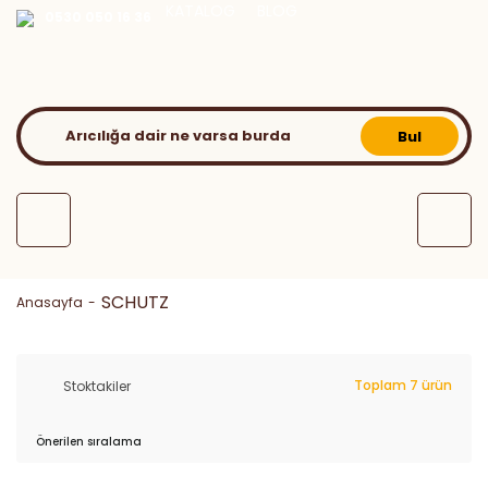
KATALOG
BLOG
0530 050 16 36
Bul
SCHUTZ
Anasayfa
Toplam 7 ürün
Stoktakiler