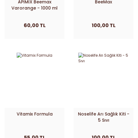
APİMİX Beemax
BeeMax
Varorange - 1000 ml
60,00 TL
100,00 TL
Vitamix Formula
Noselife Arı Sağlık Kiti -
5 Sıvı
55,00 TL
100,00 TL