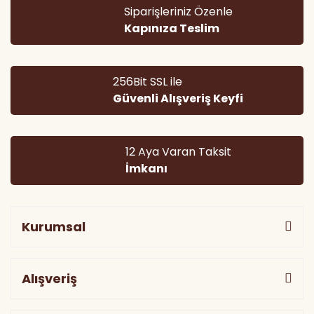
Bu ürüne benzer farklı alternatifler olmalı.
Siparişleriniz Özenle
Kapınıza Teslim
256Bit SSL ile
Güvenli Alışveriş Keyfi
Gönder
12 Aya Varan Taksit
İmkanı
Kurumsal
Alışveriş