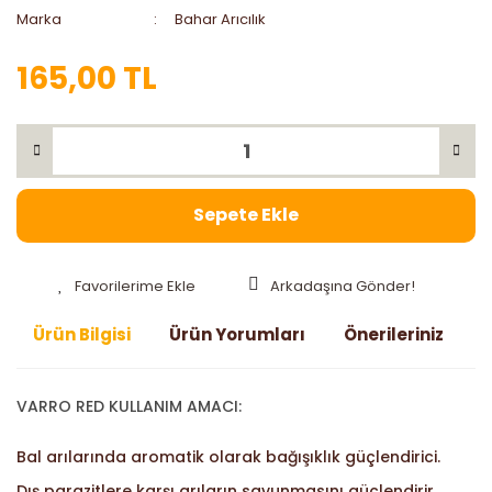
Marka
Bahar Arıcılık
165,00 TL
Sepete Ekle
Arkadaşına Gönder!
Ürün Bilgisi
Ürün Yorumları
Önerileriniz
VARRO RED KULLANIM AMACI:
Bal arılarında aromatik olarak bağışıklık güçlendirici.
Dış parazitlere karşı arıların savunmasını güçlendirir.