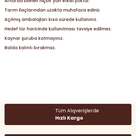
Arılarda bilinen hiçbir yan etkisi yoktur.
Tarım ilaçlarından uzakta muhafaza ediniz.
Açılmış ambalajları kısa sürede kullanınız.
Hedef tür haricinde kullanılması tavsiye edilmez.
Kaynar şuruba katmayınız.
Balda kalıntı bırakmaz.
Bu ürünün fiyat bilgisi, resim, ürün açıklamalarında ve diğer
konularda yetersiz gördüğünüz noktaları öneri formunu
Bu ürüne ilk yorumu siz yapın!
kullanarak tarafımıza iletebilirsiniz.
Görüş ve önerileriniz için teşekkür ederiz.
Yorum Yaz
Ürün resmi kalitesiz, bozuk veya görüntülenemiyor.
Tüm Alışverişlerde
Ürün açıklamasında eksik bilgiler bulunuyor.
Hızlı Kargo
Ürün bilgilerinde hatalar bulunuyor.
Ürün fiyatı diğer sitelerden daha pahalı.