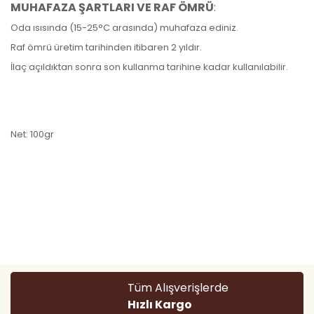
MUHAFAZA ŞARTLARI VE RAF ÖMRÜ
:
Oda ısısında (15-25°C arasında) muhafaza ediniz.
Raf ömrü üretim tarihinden itibaren 2 yıldır.
İlaç açıldıktan sonra son kullanma tarihine kadar kullanılabilir.
Net: 100gr
Bu ürünün fiyat bilgisi, resim, ürün açıklamalarında ve diğer
konularda yetersiz gördüğünüz noktaları öneri formunu
Bu ürüne ilk yorumu siz yapın!
kullanarak tarafımıza iletebilirsiniz.
Görüş ve önerileriniz için teşekkür ederiz.
Yorum Yaz
Tüm Alışverişlerde
Ürün resmi kalitesiz, bozuk veya görüntülenemiyor.
Hızlı Kargo