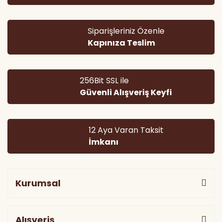
Ürün açıklamasında eksik bilgiler bulunuyor.
Ürün bilgilerinde hatalar bulunuyor.
Siparişleriniz Özenle
Kapınıza Teslim
Ürün fiyatı diğer sitelerden daha pahalı.
Bu ürüne benzer farklı alternatifler olmalı.
256Bit SSL ile
Güvenli Alışveriş Keyfi
12 Aya Varan Taksit
Gönder
İmkanı
Kurumsal
Alışveriş