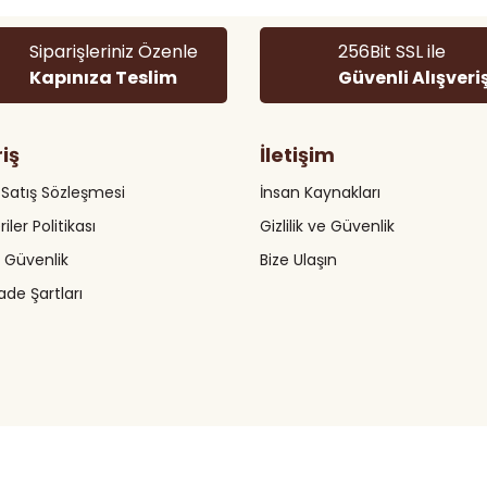
Yorum Yaz
Siparişleriniz Özenle
256Bit SSL ile
Kapınıza Teslim
Güvenli Alışveri
riş
İletişim
 Satış Sözleşmesi
İnsan Kaynakları
riler Politikası
Gizlilik ve Güvenlik
Gönder
ve Güvenlik
Bize Ulaşın
İade Şartları