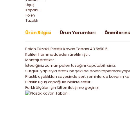
Ürün Bilgisi
Ürün Yorumları
Önerilerini
Polen Tuzaklı Plastik Kovan Tabanı 43.5x50.5
Kaliteli hammaddeden üretilmiştir.
Montajı pratiktir.
İstediğiniz zaman polen tuzağını kapatabilirsiniz.
Sürgülü yapısıyla pratik bir şekilde polen toplaması yapab
Plastik ayaklıkları sayesinde sert zeminlerde kovanın k
Plastik uçuş kapağı ile birlikte satılır.
Farklı ölçüler için lütfen iletişime geçiniz.
Bu ürünün fiyat bilgisi, resim, ürün açıklamalarında ve
Görüş ve önerileriniz için teşekkür ederiz.
Ürün resmi kalitesiz, bozuk veya görüntülenemiyor.