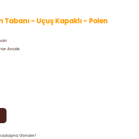
 Tabanı - Uçuş Kapaklı - Polen
van
ar Arıcılık
kadaşına Gönder!