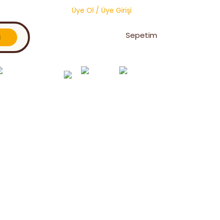
Üye Ol
/
Üye Girişi
Sepetim
l
Oğul Yakalama &
Toptan
Vitaminler ve
Petek
Birleştirme
Ürünler
Premiksler