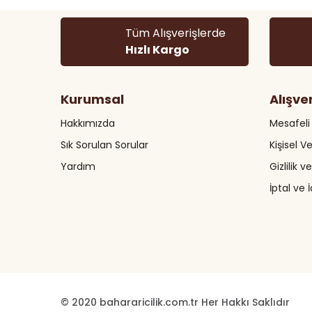
Ürün açıklamasında eksik bilgiler bulunuyor.
Tüm Alışverişlerde
Ürün bilgilerinde hatalar bulunuyor.
Hızlı Kargo
Ürün fiyatı diğer sitelerden daha pahalı.
Bu ürüne benzer farklı alternatifler olmalı.
Kurumsal
Alışve
Hakkımızda
Mesafeli
Sık Sorulan Sorular
Kişisel Ve
Yardım
Gizlilik 
İptal ve 
© 2020 bahararicilik.com.tr Her Hakkı Saklıdır