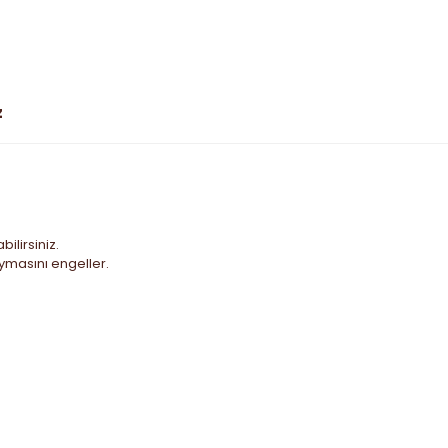
z
ilirsiniz.
aymasını engeller.
 diğer konularda yetersiz gördüğünüz noktaları öneri formunu kullanarak
Bu ürüne ilk yorumu siz yapın!