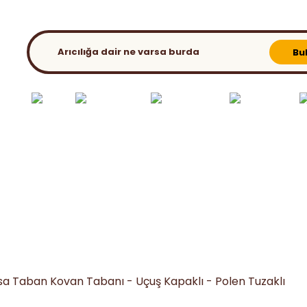
KATALOG
BLOG
Bu
ılık El
Bahar
Ambalaj &
Ana Arı - Süt Üret.
Kovan ve
etleri
Extra
Paketleme
Malz.
Aparatları
sa Taban Kovan Tabanı - Uçuş Kapaklı - Polen Tuzaklı