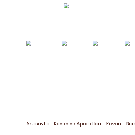
Whatsapp Sipariş
0530 050 16 36
Arı Yemleri ve
Yemlikler ve
Bal İşleme
Arıc
Tohumlar
Suluklar
Makineleri
Al
Anasayfa
Kovan ve Aparatları
Kovan
Bur