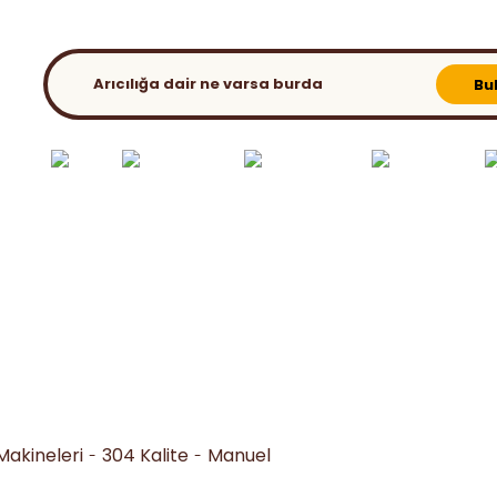
KATALOG
BLOG
Bu
ılık El
Bahar
Ambalaj &
Ana Arı - Süt Üret.
Kovan ve
etleri
Extra
Paketleme
Malz.
Aparatları
Makineleri
304 Kalite
Manuel