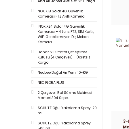
Ana Arı Janter Aleti Seti 251 Parça
NOX X18 Solar 4G Güvenlik
Kamerası PTZ Akıllı Kamera
INOX X24 Solar 4G Güvenlik
Kamerası – 4 Lens PTZ, SIM Kartlı,
WiFi Gerektirmeyen Dış Mekan
Kamera
Bahar 6’lı Strafor Çiftleştirme
Kutusu (4 Çerçeveli) – Ücretsiz
Kargo
Neobee Doğal Arı Yemi 10-KG
NEO FLORA PLUS
2 Çerçeveli Bal Süzme Makinesi
Manuel 304 Sepet
SCHUTZ Oğul Yakalama Spreyi 20
ml
3-
SCHUTZ Oğul Yakalama Spreyi
Ma
500 ml