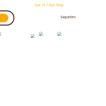
Üye Ol
/
Üye Girişi
Sepetim
l
Oğul Yakalama &
Toptan
Vitaminler ve
Petek
Birleştirme
Ürünler
Premiksler