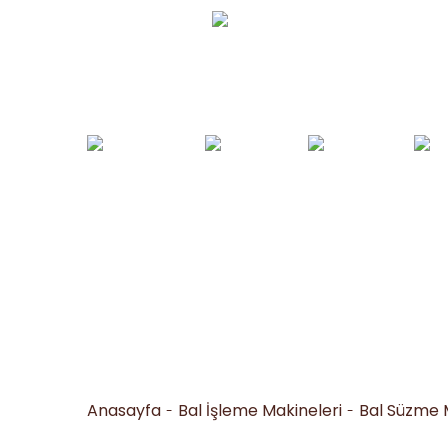
Whatsapp Sipariş
0530 050 16 36
Arı Yemleri ve
Yemlikler ve
Bal İşleme
Arıc
Tohumlar
Suluklar
Makineleri
Al
Anasayfa
Bal İşleme Makineleri
Bal Süzme 