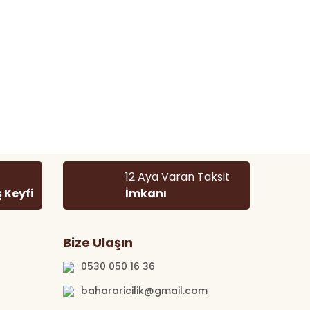
12 Aya Varan Taksit
ş Keyfi
İmkanı
Bize Ulaşın
0530 050 16 36
bahararicilik@gmail.com