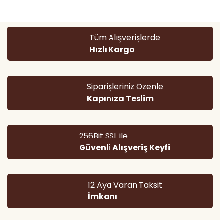
Görüş ve önerileriniz için teşekkür ederiz.
Yorum Yaz
Ürün resmi kalitesiz, bozuk veya görüntülenemiyor.
Tüm Alışverişlerde
Ürün açıklamasında eksik bilgiler bulunuyor.
Hızlı Kargo
Ürün bilgilerinde hatalar bulunuyor.
Ürün fiyatı diğer sitelerden daha pahalı.
Bu ürüne benzer farklı alternatifler olmalı.
Siparişleriniz Özenle
Kapınıza Teslim
256Bit SSL ile
Güvenli Alışveriş Keyfi
Gönder
12 Aya Varan Taksit
İmkanı