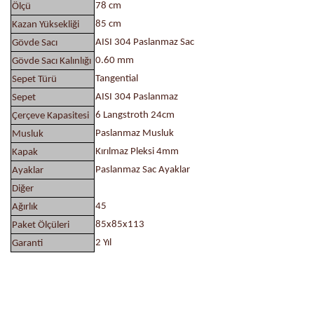
78 cm
Ölçü
85 cm
Kazan Yüksekliği
AISI 304 Paslanmaz Sac
Gövde Sacı
0.60 mm
Gövde Sacı Kalınlığı
Tangential
Sepet Türü
AISI 304 Paslanmaz
Sepet
6 Langstroth 24cm
Çerçeve Kapasitesi
Paslanmaz Musluk
Musluk
Kırılmaz Pleksi 4mm
Kapak
Paslanmaz Sac Ayaklar
Ayaklar
Diğer
45
Ağırlık
85x85x113
Paket Ölçüleri
2 Yıl
Garanti
Bu ürünün fiyat bilgisi, resim, ürün açıklamalarında ve diğer
konularda yetersiz gördüğünüz noktaları öneri formunu
Bu ürüne ilk yorumu siz yapın!
kullanarak tarafımıza iletebilirsiniz.