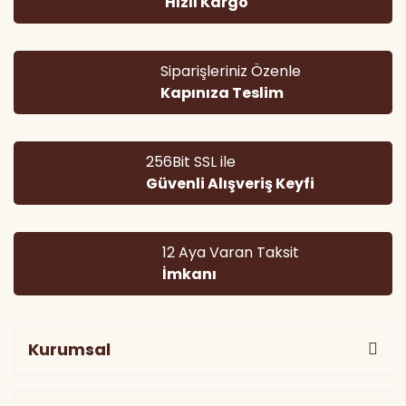
Hızlı Kargo
Ürün bilgilerinde hatalar bulunuyor.
Ürün fiyatı diğer sitelerden daha pahalı.
Bu ürüne benzer farklı alternatifler olmalı.
Siparişleriniz Özenle
Kapınıza Teslim
256Bit SSL ile
Güvenli Alışveriş Keyfi
Gönder
12 Aya Varan Taksit
İmkanı
Kurumsal