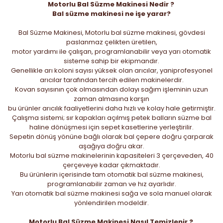
Motorlu Bal Süzme Makinesi Nedir ?
Bal süzme makinesi ne işe yarar?
Bal Süzme Makinesi, Motorlu bal süzme makinesi, gövdesi
paslanmaz çelikten üretilen,
motor yardımı ile çalışan, programlanabilir veya yarı otomatik
sisteme sahip bir ekipmandır.
Genellikle arı koloni sayısı yüksek olan arıcılar, yaniprofesyonel
arıcılar tarafından tercih edilen makinelerdir.
Kovan sayısının çok olmasından dolayı sağım işleminin uzun
zaman almasına karşın
bu ürünler arıcılık faaliyetlerini daha hızlı ve kolay hale getirmiştir.
Çalışma sistemi; sır kapakları açılmış petek balların süzme bal
haline dönüşmesi için sepet kasetlerine yerleştirilir.
Sepetin dönüş yönüne bağlı olarak bal çepere doğru çarparak
aşağıya doğru akar.
Motorlu bal süzme makinelerinin kapasiteleri 3 çerçeveden, 40
çerçeveye kadar çıkmaktadır.
Bu ürünlerin içerisinde tam otomatik bal süzme makinesi,
programlanabilir zaman ve hız ayarlıdır.
Yarı otomatik bal süzme makinesi sağa ve sola manuel olarak
yönlendirilen modeldir.
Motorlu Bal Süzme Makinesi Nasıl Temizlenir ?