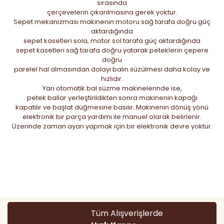
sırasında
çerçevelerin çıkarılmasına gerek yoktur.
Sepet mekanizması makinenin motoru sağ tarafa doğru güç
aktardığında
sepet kasetleri sola, motor sol tarafa güç aktardığında
sepet kasetleri sağ tarafa doğru yatarak peteklerin çepere
doğru
parelel hal almasından dolayı balın süzülmesi daha kolay ve
hızlıdır.
Yarı otomatik bal süzme makinelerinde ise,
petek ballar yerleştirildikten sonra makinenin kapağı
kapatılır ve başlat düğmesine basılır. Makinenin dönüş yönü
elektronik bir parça yardımı ile manuel olarak belirlenir.
Üzerinde zaman ayarı yapmak için bir elektronik devre yoktur.
Bu ürünün fiyat bilgisi, resim, ürün açıklamalarında ve diğer
konularda yetersiz gördüğünüz noktaları öneri formunu
Bu ürüne ilk yorumu siz yapın!
kullanarak tarafımıza iletebilirsiniz.
Görüş ve önerileriniz için teşekkür ederiz.
Yorum Yaz
Ürün resmi kalitesiz, bozuk veya görüntülenemiyor.
Tüm Alışverişlerde
Ürün açıklamasında eksik bilgiler bulunuyor.