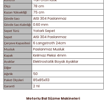
Kontrol
78 cm
Ölçü
75 cm
Kazan Yüksekliği
AISI 304 Paslanmaz
Gövde Sacı
0.60 mm
Gövde Sacı Kalınlığı
Yatarlı Sepet
Sepet Türü
AISI 304 Paslanmaz
Sepet
6 Langstroth 24cm
Çerçeve Kapasitesi
Paslanmaz Musluk
Musluk
Kırılmaz Pleksi 4mm
Kapak
Elektrostatik Boyalı Ayaklar
Ayaklar
Diğer
50
Ağırlık
85x85x113
Paket Ölçüleri
2 Yıl
Garanti
Motorlu Bal Süzme Makineleri