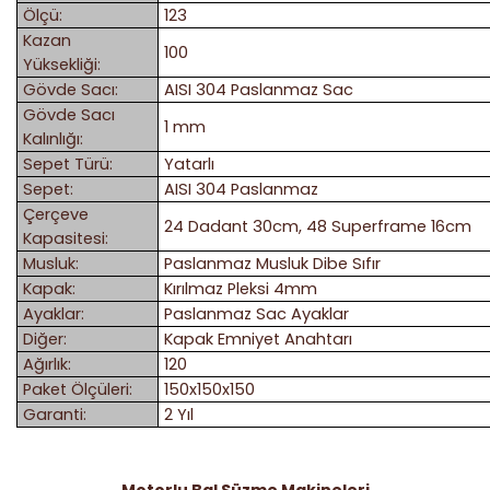
Ölçü:
123
Kazan
100
Yüksekliği:
Gövde Sacı:
AISI 304 Paslanmaz Sac
Gövde Sacı
1 mm
Kalınlığı:
Sepet Türü:
Yatarlı
Sepet:
AISI 304 Paslanmaz
Çerçeve
24 Dadant 30cm, 48 Superframe 16cm
Kapasitesi:
Musluk:
Paslanmaz Musluk Dibe Sıfır
Kapak:
Kırılmaz Pleksi 4mm
Ayaklar:
Paslanmaz Sac Ayaklar
Diğer:
Kapak Emniyet Anahtarı
Ağırlık:
120
Paket Ölçüleri:
150x150x150
Garanti:
2 Yıl
Motorlu Bal Süzme Makineleri