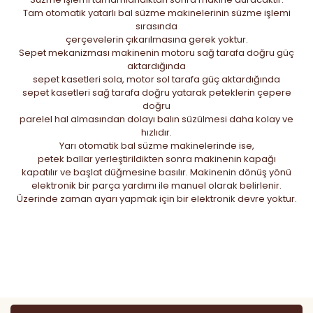
Tam otomatik yatarlı bal süzme makinelerinin süzme işlemi
sırasında
çerçevelerin çıkarılmasına gerek yoktur.
Sepet mekanizması makinenin motoru sağ tarafa doğru güç
aktardığında
sepet kasetleri sola, motor sol tarafa güç aktardığında
sepet kasetleri sağ tarafa doğru yatarak peteklerin çepere
doğru
parelel hal almasından dolayı balın süzülmesi daha kolay ve
hızlıdır.
Yarı otomatik bal süzme makinelerinde ise,
petek ballar yerleştirildikten sonra makinenin kapağı
kapatılır ve başlat düğmesine basılır. Makinenin dönüş yönü
elektronik bir parça yardımı ile manuel olarak belirlenir.
Üzerinde zaman ayarı yapmak için bir elektronik devre yoktur.
Bu ürünün fiyat bilgisi, resim, ürün açıklamalarında ve diğer
konularda yetersiz gördüğünüz noktaları öneri formunu
Bu ürüne ilk yorumu siz yapın!
kullanarak tarafımıza iletebilirsiniz.
Görüş ve önerileriniz için teşekkür ederiz.
Yorum Yaz
Ürün resmi kalitesiz, bozuk veya görüntülenemiyor.