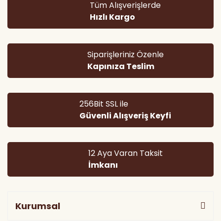
Tüm Alışverişlerde
Ürün açıklamasında eksik bilgiler bulunuyor.
Hızlı Kargo
Ürün bilgilerinde hatalar bulunuyor.
Ürün fiyatı diğer sitelerden daha pahalı.
Bu ürüne benzer farklı alternatifler olmalı.
Siparişleriniz Özenle
Kapınıza Teslim
256Bit SSL ile
Güvenli Alışveriş Keyfi
Gönder
12 Aya Varan Taksit
İmkanı
Kurumsal