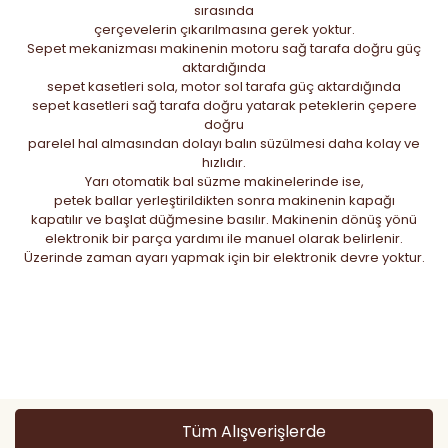
sırasında
çerçevelerin çıkarılmasına gerek yoktur.
Sepet mekanizması makinenin motoru sağ tarafa doğru güç
aktardığında
sepet kasetleri sola, motor sol tarafa güç aktardığında
sepet kasetleri sağ tarafa doğru yatarak peteklerin çepere
doğru
parelel hal almasından dolayı balın süzülmesi daha kolay ve
hızlıdır.
Yarı otomatik bal süzme makinelerinde ise,
petek ballar yerleştirildikten sonra makinenin kapağı
kapatılır ve başlat düğmesine basılır. Makinenin dönüş yönü
elektronik bir parça yardımı ile manuel olarak belirlenir.
Üzerinde zaman ayarı yapmak için bir elektronik devre yoktur.
Bu ürünün fiyat bilgisi, resim, ürün açıklamalarında ve diğer
konularda yetersiz gördüğünüz noktaları öneri formunu
Bu ürüne ilk yorumu siz yapın!
kullanarak tarafımıza iletebilirsiniz.
Görüş ve önerileriniz için teşekkür ederiz.
Yorum Yaz
Ürün resmi kalitesiz, bozuk veya görüntülenemiyor.
Tüm Alışverişlerde
Ürün açıklamasında eksik bilgiler bulunuyor.