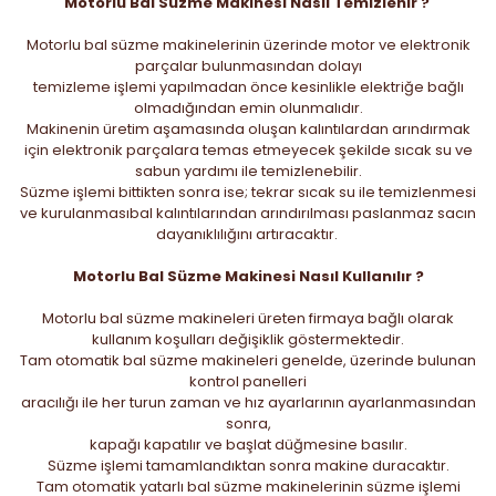
Motorlu Bal Süzme Makinesi Nasıl Temizlenir ?
Motorlu bal süzme makinelerinin üzerinde motor ve elektronik
parçalar bulunmasından dolayı
temizleme işlemi yapılmadan önce kesinlikle elektriğe bağlı
olmadığından emin olunmalıdır.
Makinenin üretim aşamasında oluşan kalıntılardan arındırmak
için elektronik parçalara temas etmeyecek şekilde sıcak su ve
sabun yardımı ile temizlenebilir.
Süzme işlemi bittikten sonra ise; tekrar sıcak su ile temizlenmesi
ve kurulanmasıbal kalıntılarından arındırılması paslanmaz sacın
dayanıklılığını artıracaktır.
Motorlu Bal Süzme Makinesi Nasıl Kullanılır ?
Motorlu bal süzme makineleri üreten firmaya bağlı olarak
kullanım koşulları değişiklik göstermektedir.
Tam otomatik bal süzme makineleri genelde, üzerinde bulunan
kontrol panelleri
aracılığı ile her turun zaman ve hız ayarlarının ayarlanmasından
sonra,
kapağı kapatılır ve başlat düğmesine basılır.
Süzme işlemi tamamlandıktan sonra makine duracaktır.
Tam otomatik yatarlı bal süzme makinelerinin süzme işlemi