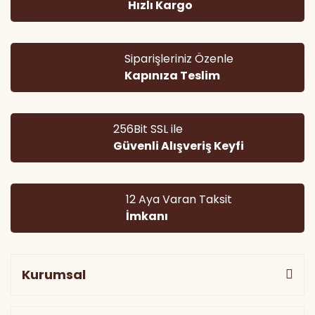
Hızlı Kargo
Ürün bilgilerinde hatalar bulunuyor.
Ürün fiyatı diğer sitelerden daha pahalı.
Bu ürüne benzer farklı alternatifler olmalı.
Siparişleriniz Özenle
Kapınıza Teslim
256Bit SSL ile
Güvenli Alışveriş Keyfi
Gönder
12 Aya Varan Taksit
İmkanı
Kurumsal