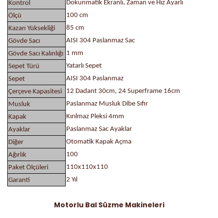
Dokunmatik Ekranlı, Zaman ve Hız Ayarlı
Kontrol
100 cm
Ölçü
85 cm
Kazan Yüksekliği
AISI 304 Paslanmaz Sac
Gövde Sacı
1 mm
Gövde Sacı Kalınlığı
Yatarlı Sepet
Sepet Türü
AISI 304 Paslanmaz
Sepet
12 Dadant 30cm, 24 Superframe 16cm
Çerçeve Kapasitesi
Paslanmaz Musluk Dibe Sıfır
Musluk
Kırılmaz Pleksi 4mm
Kapak
Paslanmaz Sac Ayaklar
Ayaklar
Otomatik Kapak Açma
Diğer
100
Ağırlık
110x110x110
Paket Ölçüleri
2 Yıl
Garanti
Motorlu Bal Süzme Makineleri