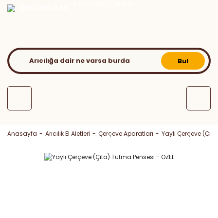
KATALOG
BLOG
0530 050 16 36
Bul
Anasayfa
Arıcılık El Aletleri
Çerçeve Aparatları
Yaylı Çerçeve (Çıt
Yeni Ürün