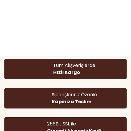
Bu ürünün fiyat bilgisi, resim, ürün açıklamalarında ve diğer
konularda yetersiz gördüğünüz noktaları öneri formunu
Bu ürüne ilk yorumu siz yapın!
kullanarak tarafımıza iletebilirsiniz.
Görüş ve önerileriniz için teşekkür ederiz.
Yorum Yaz
Ürün resmi kalitesiz, bozuk veya görüntülenemiyor.
Tüm Alışverişlerde
Ürün açıklamasında eksik bilgiler bulunuyor.
Hızlı Kargo
Ürün bilgilerinde hatalar bulunuyor.
Ürün fiyatı diğer sitelerden daha pahalı.
Bu ürüne benzer farklı alternatifler olmalı.
Siparişleriniz Özenle
Kapınıza Teslim
256Bit SSL ile
Güvenli Alışveriş Keyfi