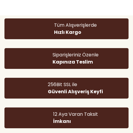
Görüş ve önerileriniz için teşekkür ederiz.
Yorum Yaz
Ürün resmi kalitesiz, bozuk veya görüntülenemiyor.
Tüm Alışverişlerde
Ürün açıklamasında eksik bilgiler bulunuyor.
Hızlı Kargo
Ürün bilgilerinde hatalar bulunuyor.
Ürün fiyatı diğer sitelerden daha pahalı.
Bu ürüne benzer farklı alternatifler olmalı.
Siparişleriniz Özenle
Kapınıza Teslim
256Bit SSL ile
Güvenli Alışveriş Keyfi
Gönder
12 Aya Varan Taksit
İmkanı