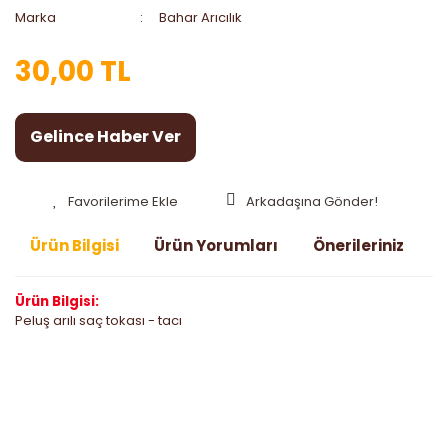
Marka
Bahar Arıcılık
30,00 TL
Gelince Haber Ver
Arkadaşına Gönder!
Ürün Bilgisi
Ürün Yorumları
Önerileriniz
Ürün Bilgisi:
Peluş arılı saç tokası - tacı
Bu ürünün fiyat bilgisi, resim, ürün açıklamalarında ve diğer
konularda yetersiz gördüğünüz noktaları öneri formunu
Bu ürüne ilk yorumu siz yapın!
kullanarak tarafımıza iletebilirsiniz.