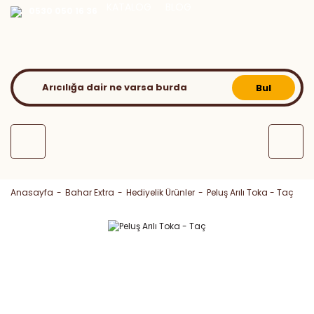
KATALOG
BLOG
0530 050 16 36
Bul
Anasayfa
Bahar Extra
Hediyelik Ürünler
Peluş Arılı Toka - Taç
Yeni Ürün