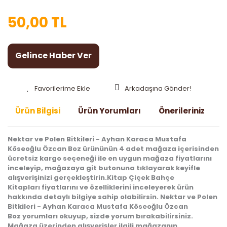
50,00 TL
Gelince Haber Ver
Arkadaşına Gönder!
Ürün Bilgisi
Ürün Yorumları
Önerileriniz
Nektar ve Polen Bitkileri - Ayhan Karaca Mustafa
Köseoğlu Özcan Boz
ürününün
4
adet mağaza içerisinden
ücretsiz kargo seçeneği ile en uygun mağaza fiyatlarını
inceleyip, mağazaya git butonuna tıklayarak keyifle
alışverişinizi gerçekleştirin.
Kitap Çiçek Bahçe
Kitapları
fiyatlarını ve özelliklerini inceleyerek ürün
hakkında detaylı bilgiye sahip olabilirsin.
Nektar ve Polen
Bitkileri - Ayhan Karaca Mustafa Köseoğlu Özcan
Boz
yorumları okuyup, sizde yorum bırakabilirsiniz.
Mağaza üzerinden alışverişler ilgili mağazanın