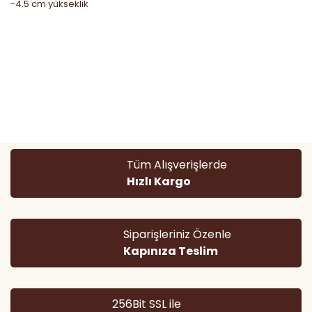
-4.5 cm yükseklik
Bu ürünün fiyat bilgisi, resim, ürün açıklamalarında ve diğer
konularda yetersiz gördüğünüz noktaları öneri formunu
Bu ürüne ilk yorumu siz yapın!
kullanarak tarafımıza iletebilirsiniz.
Görüş ve önerileriniz için teşekkür ederiz.
Yorum Yaz
Ürün resmi kalitesiz, bozuk veya görüntülenemiyor.
Tüm Alışverişlerde
Ürün açıklamasında eksik bilgiler bulunuyor.
Hızlı Kargo
Ürün bilgilerinde hatalar bulunuyor.
Ürün fiyatı diğer sitelerden daha pahalı.
Bu ürüne benzer farklı alternatifler olmalı.
Siparişleriniz Özenle
Kapınıza Teslim
256Bit SSL ile