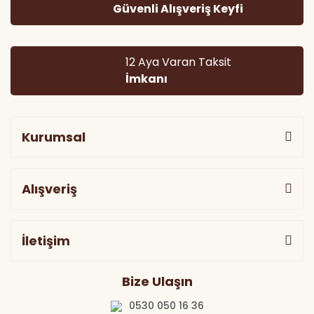
Güvenli Alışveriş Keyfi
Gönder
12 Aya Varan Taksit
İmkanı
Kurumsal
Alışveriş
İletişim
Bize Ulaşın
0530 050 16 36