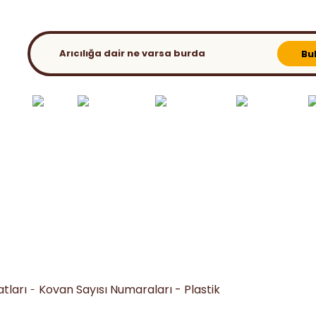
KATALOG
BLOG
Bu
ılık El
Bahar
Ambalaj &
Ana Arı - Süt Üret.
Kovan ve
etleri
Extra
Paketleme
Malz.
Aparatları
tları
Kovan Sayısı Numaraları - Plastik