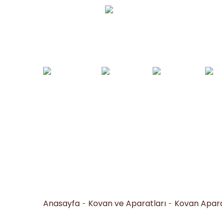
Whatsapp Sipariş
0530 050 16 36
Arı Yemleri ve
Yemlikler ve
Bal İşleme
Arıc
Tohumlar
Suluklar
Makineleri
Al
Anasayfa
Kovan ve Aparatları
Kovan Apara