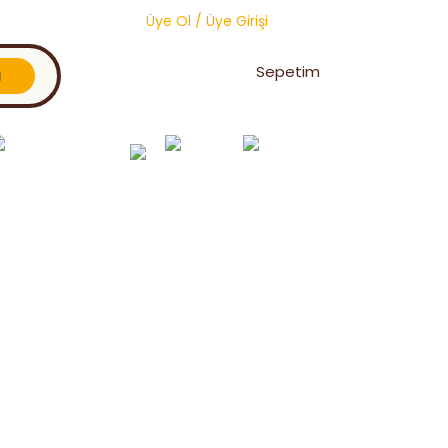
Üye Ol
/
Üye Girişi
Sepetim
l
Oğul Yakalama &
Toptan
Vitaminler ve
Petek
Birleştirme
Ürünler
Premiksler