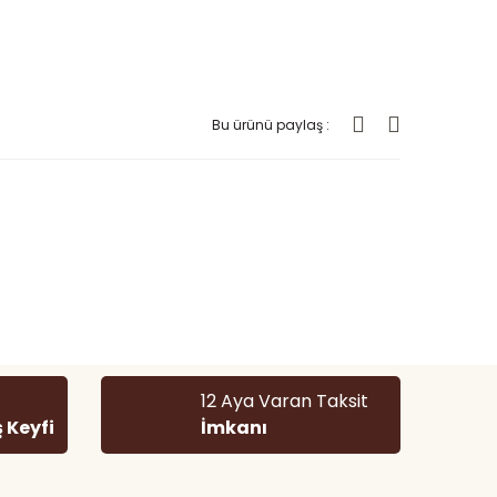
Bu ürünü paylaş :
 tarafımıza iletebilirsiniz.
12 Aya Varan Taksit
ş Keyfi
İmkanı