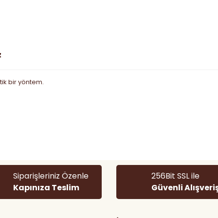
z
ik bir yöntem.
 diğer konularda yetersiz gördüğünüz noktaları öneri formunu kullanarak
Bu ürüne ilk yorumu siz yapın!
Yorum Yaz
Siparişleriniz Özenle
256Bit SSL ile
Kapınıza Teslim
Güvenli Alışveri