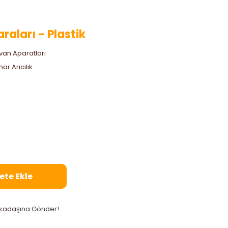
aları - Plastik
van Aparatları
ar Arıcılık
ete Ekle
kadaşına Gönder!