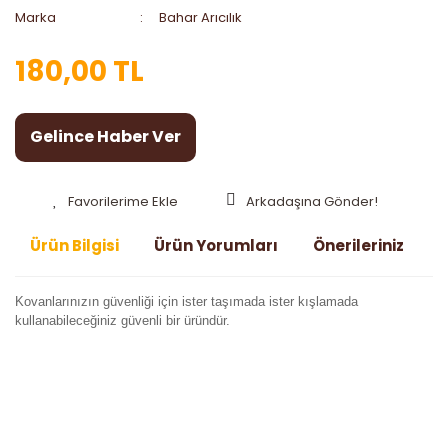
Marka
Bahar Arıcılık
180,00 TL
Gelince Haber Ver
Arkadaşına Gönder!
Ürün Bilgisi
Ürün Yorumları
Önerileriniz
Kovanlarınızın güvenliği için ister taşımada ister kışlamada
kullanabileceğiniz güvenli bir üründür.
Bu ürünün fiyat bilgisi, resim, ürün açıklamalarında ve diğer
konularda yetersiz gördüğünüz noktaları öneri formunu
Bu ürüne ilk yorumu siz yapın!
kullanarak tarafımıza iletebilirsiniz.
Görüş ve önerileriniz için teşekkür ederiz.