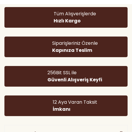
Yorum Yaz
Ürün resmi kalitesiz, bozuk veya görüntülenemiyor.
Tüm Alışverişlerde
Ürün açıklamasında eksik bilgiler bulunuyor.
Hızlı Kargo
Ürün bilgilerinde hatalar bulunuyor.
Ürün fiyatı diğer sitelerden daha pahalı.
Bu ürüne benzer farklı alternatifler olmalı.
Siparişleriniz Özenle
Kapınıza Teslim
256Bit SSL ile
Güvenli Alışveriş Keyfi
Gönder
12 Aya Varan Taksit
İmkanı