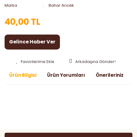
Marka
Bahar Arıcılık
40,00 TL
Gelince Haber Ver
Arkadaşına Gönder!
Ürün Bilgisi
Ürün Yorumları
Önerileriniz
Bu ürünün fiyat bilgisi, resim, ürün açıklamalarında ve diğer
konularda yetersiz gördüğünüz noktaları öneri formunu
Bu ürüne ilk yorumu siz yapın!
kullanarak tarafımıza iletebilirsiniz.
Görüş ve önerileriniz için teşekkür ederiz.
Yorum Yaz
Ürün resmi kalitesiz, bozuk veya görüntülenemiyor.