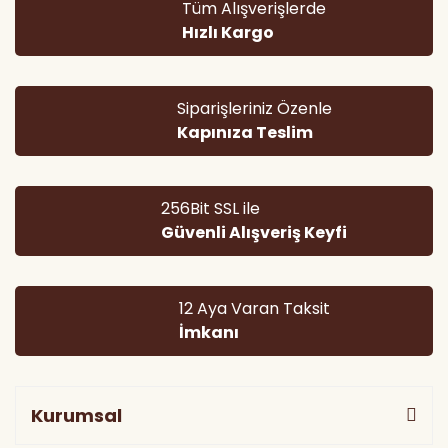
Tüm Alışverişlerde
Ürün açıklamasında eksik bilgiler bulunuyor.
Hızlı Kargo
Ürün bilgilerinde hatalar bulunuyor.
Ürün fiyatı diğer sitelerden daha pahalı.
Bu ürüne benzer farklı alternatifler olmalı.
Siparişleriniz Özenle
Kapınıza Teslim
256Bit SSL ile
Güvenli Alışveriş Keyfi
Gönder
12 Aya Varan Taksit
İmkanı
Kurumsal