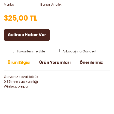
Marka
Bahar Arıcılık
325,00 TL
Gelince Haber Ver
Arkadaşına Gönder!
Ürün Bilgisi
Ürün Yorumları
Önerileriniz
Galvaniz kovalı körük
0,35 mm sac kalınlığı
Winlex pompa
Bu ürünün fiyat bilgisi, resim, ürün açıklamalarında ve diğer
konularda yetersiz gördüğünüz noktaları öneri formunu
Bu ürüne ilk yorumu siz yapın!
kullanarak tarafımıza iletebilirsiniz.
Görüş ve önerileriniz için teşekkür ederiz.