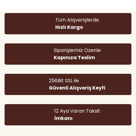
Yorum Yaz
Ürün resmi kalitesiz, bozuk veya görüntülenemiyor.
Tüm Alışverişlerde
Ürün açıklamasında eksik bilgiler bulunuyor.
Hızlı Kargo
Ürün bilgilerinde hatalar bulunuyor.
Ürün fiyatı diğer sitelerden daha pahalı.
Bu ürüne benzer farklı alternatifler olmalı.
Siparişleriniz Özenle
Kapınıza Teslim
256Bit SSL ile
Güvenli Alışveriş Keyfi
Gönder
12 Aya Varan Taksit
İmkanı