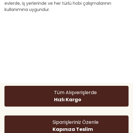
evlerde, iş yerlerinde ve her türlü hobi çalışmalarının
kullanımına uygundur.
Bu ürünün fiyat bilgisi, resim, ürün açıklamalarında ve diğer
konularda yetersiz gördüğünüz noktaları öneri formunu
Bu ürüne ilk yorumu siz yapın!
kullanarak tarafımıza iletebilirsiniz.
Görüş ve önerileriniz için teşekkür ederiz.
Yorum Yaz
Ürün resmi kalitesiz, bozuk veya görüntülenemiyor.
Tüm Alışverişlerde
Ürün açıklamasında eksik bilgiler bulunuyor.
Hızlı Kargo
Ürün bilgilerinde hatalar bulunuyor.
Ürün fiyatı diğer sitelerden daha pahalı.
Bu ürüne benzer farklı alternatifler olmalı.
Siparişleriniz Özenle
Kapınıza Teslim