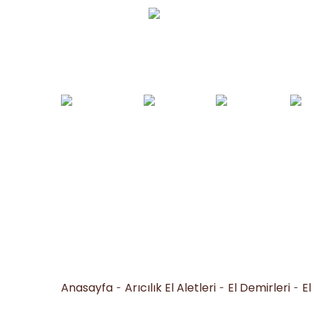
Whatsapp Sipariş
0530 050 16 36
Arı Yemleri ve
Yemlikler ve
Bal İşleme
Arıc
Tohumlar
Suluklar
Makineleri
Al
Anasayfa
Arıcılık El Aletleri
El Demirleri
El