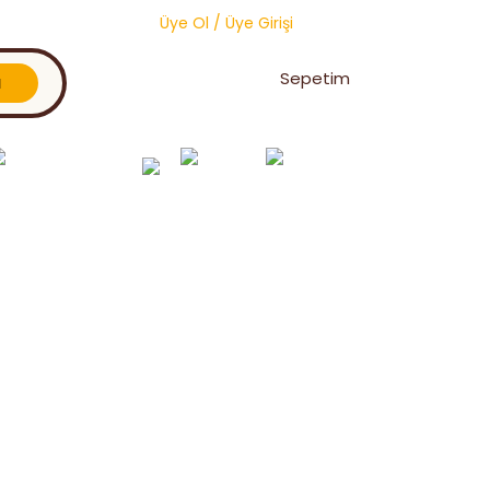
Üye Ol
/
Üye Girişi
Sepetim
l
Oğul Yakalama &
Toptan
Vitaminler ve
Petek
Birleştirme
Ürünler
Premiksler