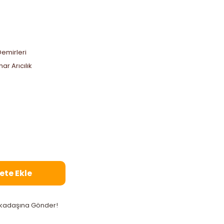
Demirleri
ar Arıcılık
ete Ekle
kadaşına Gönder!