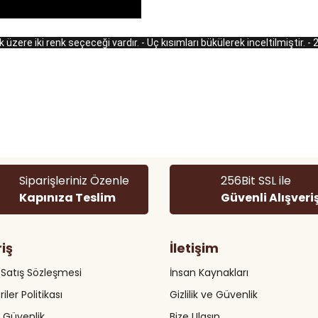
zere iki renk seçeceği vardır. - Uç kısımları bükülerek inceltilmiştir. 
 diğer konularda yetersiz gördüğünüz noktaları öneri formunu kullanarak
Bu ürüne ilk yorumu siz yapın!
Yorum Yaz
Siparişleriniz Özenle
256Bit SSL ile
Kapınıza Teslim
Güvenli Alışveri
riş
İletişim
 Satış Sözleşmesi
İnsan Kaynakları
riler Politikası
Gizlilik ve Güvenlik
Gönder
ve Güvenlik
Bize Ulaşın