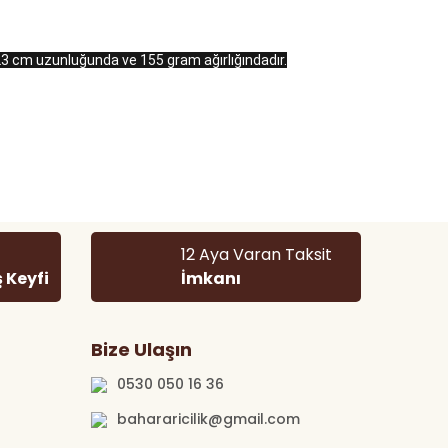
- 23 cm uzunluğunda ve 155 gram ağırlığındadır.
 tarafımıza iletebilirsiniz.
12 Aya Varan Taksit
ş Keyfi
İmkanı
Bize Ulaşın
0530 050 16 36
bahararicilik@gmail.com