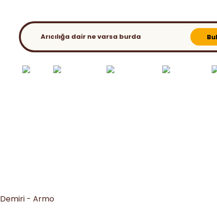
KATALOG
BLOG
Bu
ılık El
Bahar
Ambalaj &
Ana Arı - Süt Üret.
Kovan ve
etleri
Extra
Paketleme
Malz.
Aparatları
 Demiri - Armo