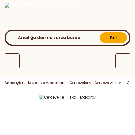
KATALOG
BLOG
0530 050 16 36
Bul
Anasayfa
Kovan ve Aparatları
Çerçeveler ve Çerçeve Aletleri
Çerç