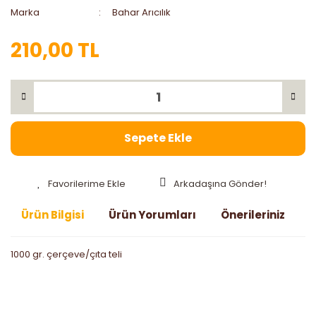
Marka
Bahar Arıcılık
210,00 TL
Sepete Ekle
Arkadaşına Gönder!
Ürün Bilgisi
Ürün Yorumları
Önerileriniz
1000 gr. çerçeve/çıta teli
Bu ürünün fiyat bilgisi, resim, ürün açıklamalarında ve diğer
konularda yetersiz gördüğünüz noktaları öneri formunu
Bu ürüne ilk yorumu siz yapın!