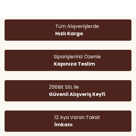
kullanarak tarafımıza iletebilirsiniz.
Görüş ve önerileriniz için teşekkür ederiz.
Yorum Yaz
Ürün resmi kalitesiz, bozuk veya görüntülenemiyor.
Tüm Alışverişlerde
Ürün açıklamasında eksik bilgiler bulunuyor.
Hızlı Kargo
Ürün bilgilerinde hatalar bulunuyor.
Ürün fiyatı diğer sitelerden daha pahalı.
Bu ürüne benzer farklı alternatifler olmalı.
Siparişleriniz Özenle
Kapınıza Teslim
256Bit SSL ile
Güvenli Alışveriş Keyfi
Gönder
12 Aya Varan Taksit
İmkanı