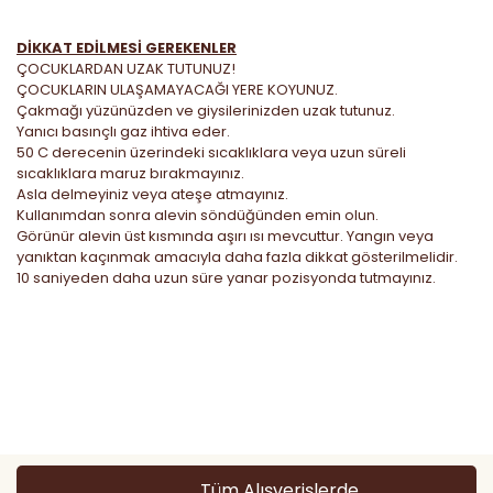
DİKKAT EDİLMESİ GEREKENLER
ÇOCUKLARDAN UZAK TUTUNUZ!
ÇOCUKLARIN ULAŞAMAYACAĞI YERE KOYUNUZ.
Çakmağı yüzünüzden ve giysilerinizden uzak tutunuz.
Yanıcı basınçlı gaz ihtiva eder.
50 C derecenin üzerindeki sıcaklıklara veya uzun süreli
sıcaklıklara maruz bırakmayınız.
Asla delmeyiniz veya ateşe atmayınız.
Kullanımdan sonra alevin söndüğünden emin olun.
Görünür alevin üst kısmında aşırı ısı mevcuttur. Yangın veya
yanıktan kaçınmak amacıyla daha fazla dikkat gösterilmelidir.
10 saniyeden daha uzun süre yanar pozisyonda tutmayınız.
Bu ürünün fiyat bilgisi, resim, ürün açıklamalarında ve diğer
konularda yetersiz gördüğünüz noktaları öneri formunu
Bu ürüne ilk yorumu siz yapın!
kullanarak tarafımıza iletebilirsiniz.
Görüş ve önerileriniz için teşekkür ederiz.
Yorum Yaz
Ürün resmi kalitesiz, bozuk veya görüntülenemiyor.
Tüm Alışverişlerde