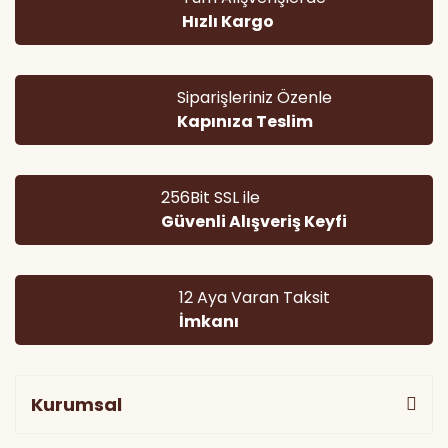
Ürün açıklamasında eksik bilgiler bulunuyor.
Hızlı Kargo
Ürün bilgilerinde hatalar bulunuyor.
Ürün fiyatı diğer sitelerden daha pahalı.
Bu ürüne benzer farklı alternatifler olmalı.
Siparişleriniz Özenle
Kapınıza Teslim
256Bit SSL ile
Güvenli Alışveriş Keyfi
Gönder
12 Aya Varan Taksit
İmkanı
Kurumsal