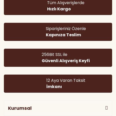
Tüm Alışverişlerde
Ürün açıklamasında eksik bilgiler bulunuyor.
Hızlı Kargo
Ürün bilgilerinde hatalar bulunuyor.
Ürün fiyatı diğer sitelerden daha pahalı.
Bu ürüne benzer farklı alternatifler olmalı.
Siparişleriniz Özenle
Kapınıza Teslim
256Bit SSL ile
Güvenli Alışveriş Keyfi
Gönder
12 Aya Varan Taksit
İmkanı
Kurumsal