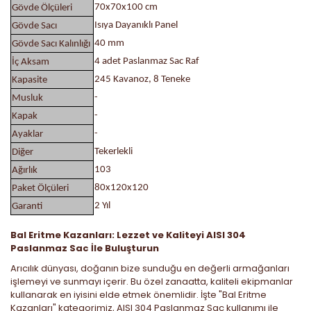
70x70x100 cm
Gövde Ölçüleri
Isıya Dayanıklı Panel
Gövde Sacı
40 mm
Gövde Sacı Kalınlığı
4 adet Paslanmaz Sac Raf
İç Aksam
245 Kavanoz, 8 Teneke
Kapasite
-
Musluk
-
Kapak
-
Ayaklar
Tekerlekli
Diğer
103
Ağırlık
80x120x120
Paket Ölçüleri
2 Yıl
Garanti
Bal Eritme Kazanları: Lezzet ve Kaliteyi AISI 304
Paslanmaz Sac İle Buluşturun
Arıcılık dünyası, doğanın bize sunduğu en değerli armağanları
işlemeyi ve sunmayı içerir. Bu özel zanaatta, kaliteli ekipmanlar
kullanarak en iyisini elde etmek önemlidir. İşte "Bal Eritme
Kazanları" kategorimiz, AISI 304 Paslanmaz Sac kullanımı ile