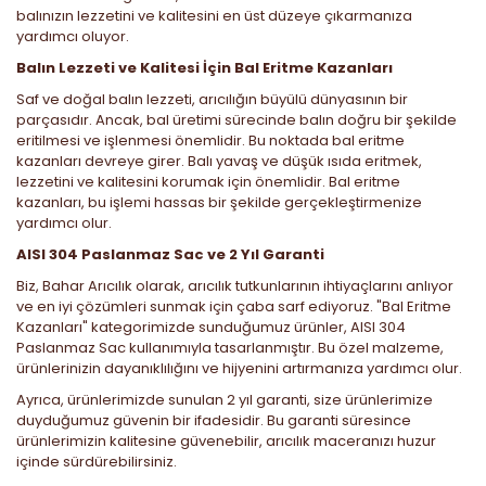
balınızın lezzetini ve kalitesini en üst düzeye çıkarmanıza
yardımcı oluyor.
Balın Lezzeti ve Kalitesi İçin Bal Eritme Kazanları
Saf ve doğal balın lezzeti, arıcılığın büyülü dünyasının bir
parçasıdır. Ancak, bal üretimi sürecinde balın doğru bir şekilde
eritilmesi ve işlenmesi önemlidir. Bu noktada bal eritme
kazanları devreye girer. Balı yavaş ve düşük ısıda eritmek,
lezzetini ve kalitesini korumak için önemlidir. Bal eritme
kazanları, bu işlemi hassas bir şekilde gerçekleştirmenize
yardımcı olur.
AISI 304 Paslanmaz Sac ve 2 Yıl Garanti
Biz, Bahar Arıcılık olarak, arıcılık tutkunlarının ihtiyaçlarını anlıyor
ve en iyi çözümleri sunmak için çaba sarf ediyoruz. "Bal Eritme
Kazanları" kategorimizde sunduğumuz ürünler, AISI 304
Paslanmaz Sac kullanımıyla tasarlanmıştır. Bu özel malzeme,
ürünlerinizin dayanıklılığını ve hijyenini artırmanıza yardımcı olur.
Ayrıca, ürünlerimizde sunulan 2 yıl garanti, size ürünlerimize
duyduğumuz güvenin bir ifadesidir. Bu garanti süresince
ürünlerimizin kalitesine güvenebilir, arıcılık maceranızı huzur
içinde sürdürebilirsiniz.