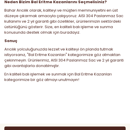
Neden Bizim Bal Eritme Kazanlarını Seçmelisiniz?
Bahar Arıcılık olarak, kaliteyi ve müşteri memnuniyetini en üst
düzeye çıkarmak amacıyla çalışıyoruz. AISI 304 Paslanmaz Sac
kullanımı ve 2 yıl garanti gibi özellikler, ürünlerimizin sektördeki
üstünlüğünü gösterir. Size, en kaliteli balı işleme ve sunma
konusunda destek olmak için buradayız.
Sonuç
Arıcılık yolculuğunuzda lezzet ve kaliteyi ön planda tutmak
istiyorsanız, "Bal Eritme Kazanları" kategorimize göz atmaktan
çekinmeyin. Ürünlerimiz, AISI 304 Paslanmaz Sac ve 2 yıl garanti
gibi avantajlarla donatılmıştır.
En kaliteli balı işlemek ve sunmak için
Bal Eritme Kazanları
kategorimize bir göz atmayı unutmayın!
Bu ürünün fiyat bilgisi, resim, ürün açıklamalarında ve diğer
konularda yetersiz gördüğünüz noktaları öneri formunu
Bu ürüne ilk yorumu siz yapın!
kullanarak tarafımıza iletebilirsiniz.
Görüş ve önerileriniz için teşekkür ederiz.
Yorum Yaz
Ürün resmi kalitesiz, bozuk veya görüntülenemiyor.