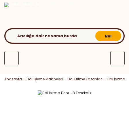
KATALOG
BLOG
0530 050 16 36
Bul
Anasayfa
Bal İşleme Makineleri
Bal Eritme Kazanları
Bal Isıtma Fı