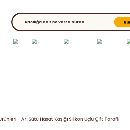
KATALOG
BLOG
Bu
ılık El
Bahar
Ambalaj &
Ana Arı - Süt Üret.
Kovan ve
etleri
Extra
Paketleme
Malz.
Aparatları
Ürünleri
Arı Sütü Hasat Kaşığı Silikon Uçlu Çift Taraflı