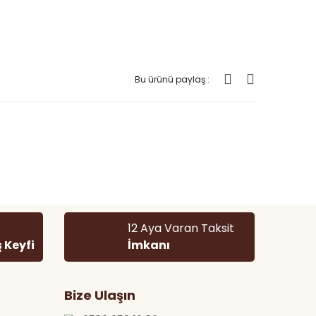
Bu ürünü paylaş :
 tarafımıza iletebilirsiniz.
12 Aya Varan Taksit
ş Keyfi
İmkanı
Bize Ulaşın