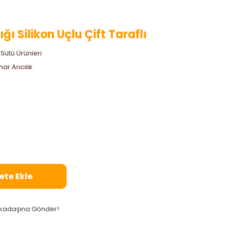
ğı Silikon Uçlu Çift Taraflı
 Sütü Ürünleri
ar Arıcılık
ete Ekle
kadaşına Gönder!