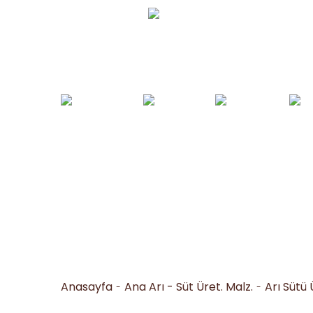
Whatsapp Sipariş
0530 050 16 36
Arı Yemleri ve
Yemlikler ve
Bal İşleme
Arıc
Tohumlar
Suluklar
Makineleri
Al
Anasayfa
Ana Arı - Süt Üret. Malz.
Arı Sütü 