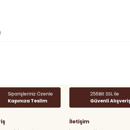
z
 diğer konularda yetersiz gördüğünüz noktaları öneri formunu kullanarak
Bu ürüne ilk yorumu siz yapın!
Yorum Yaz
Siparişleriniz Özenle
256Bit SSL ile
Kapınıza Teslim
Güvenli Alışveri
riş
İletişim