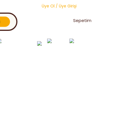
Üye Ol
/
Üye Girişi
Sepetim
l
Oğul Yakalama &
Toptan
Vitaminler ve
Petek
Birleştirme
Ürünler
Premiksler