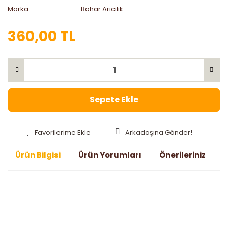
Marka
Bahar Arıcılık
360,00 TL
Sepete Ekle
Arkadaşına Gönder!
Ürün Bilgisi
Ürün Yorumları
Önerileriniz
Bu ürünün fiyat bilgisi, resim, ürün açıklamalarında ve diğer
konularda yetersiz gördüğünüz noktaları öneri formunu
Bu ürüne ilk yorumu siz yapın!
kullanarak tarafımıza iletebilirsiniz.