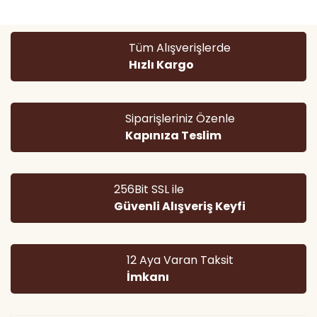
Görüş ve önerileriniz için teşekkür ederiz.
Yorum Yaz
Ürün resmi kalitesiz, bozuk veya görüntülenemiyor.
Tüm Alışverişlerde
Ürün açıklamasında eksik bilgiler bulunuyor.
Hızlı Kargo
Ürün bilgilerinde hatalar bulunuyor.
Ürün fiyatı diğer sitelerden daha pahalı.
Bu ürüne benzer farklı alternatifler olmalı.
Siparişleriniz Özenle
Kapınıza Teslim
256Bit SSL ile
Güvenli Alışveriş Keyfi
Gönder
12 Aya Varan Taksit
İmkanı