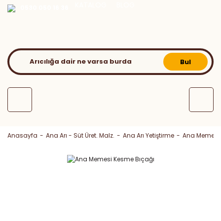
KATALOG
BLOG
0530 050 16 36
Bul
Anasayfa
Ana Arı - Süt Üret. Malz.
Ana Arı Yetiştirme
Ana Memesi 