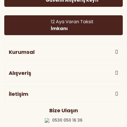
Güvenli Alışveriş Keyfi
Gönder
12 Aya Varan Taksit
İmkanı
Kurumsal
Alışveriş
İletişim
Bize Ulaşın
0530 050 16 36