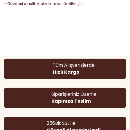
- Gövdesi plastik malzemeden üretilmiştir.
Bu ürünün fiyat bilgisi, resim, ürün açıklamalarında ve diğer
konularda yetersiz gördüğünüz noktaları öneri formunu
Bu ürüne ilk yorumu siz yapın!
kullanarak tarafımıza iletebilirsiniz.
Görüş ve önerileriniz için teşekkür ederiz.
Yorum Yaz
Ürün resmi kalitesiz, bozuk veya görüntülenemiyor.
Tüm Alışverişlerde
Ürün açıklamasında eksik bilgiler bulunuyor.
Hızlı Kargo
Ürün bilgilerinde hatalar bulunuyor.
Ürün fiyatı diğer sitelerden daha pahalı.
Bu ürüne benzer farklı alternatifler olmalı.
Siparişleriniz Özenle
Kapınıza Teslim
256Bit SSL ile