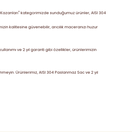
ritme Kazanları" kategorimizde sunduğumuz ürünler, AISI 304
zin kalitesine güvenebilir, arıcılık maceranızı huzur
anımı ve 2 yıl garanti gibi özellikler, ürünlerimizin
inmeyin. Ürünlerimiz, AISI 304 Paslanmaz Sac ve 2 yıl
 tarafımıza iletebilirsiniz.