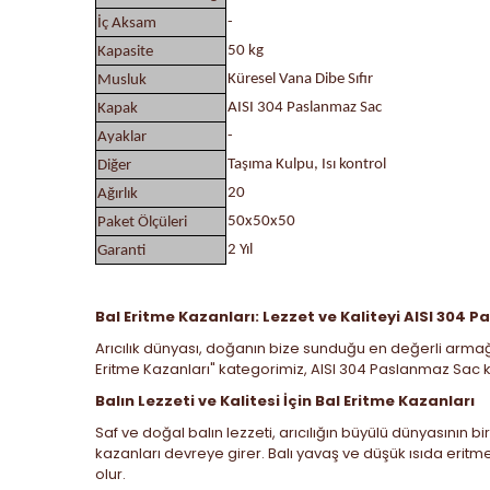
-
İç Aksam
50 kg
Kapasite
Küresel Vana Dibe Sıfır
Musluk
AISI 304 Paslanmaz Sac
Kapak
-
Ayaklar
Taşıma Kulpu, Isı kontrol
Diğer
20
Ağırlık
50x50x50
Paket Ölçüleri
2 Yıl
Garanti
Bal Eritme Kazanları: Lezzet ve Kaliteyi AISI 304 
Arıcılık dünyası, doğanın bize sunduğu en değerli armağan
Eritme Kazanları" kategorimiz, AISI 304 Paslanmaz Sac kul
Balın Lezzeti ve Kalitesi İçin Bal Eritme Kazanları
Saf ve doğal balın lezzeti, arıcılığın büyülü dünyasının b
kazanları devreye girer. Balı yavaş ve düşük ısıda eritme
olur.