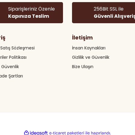
Siparişleriniz Özenle
256Bit SSL ile
Kapınıza Teslim
Güvenli Alışveri
riş
İletişim
 Satış Sözleşmesi
İnsan Kaynakları
riler Politikası
Gizlilik ve Güvenlik
Gönder
ve Güvenlik
Bize Ulaşın
İade Şartları
ile
ideasoft
e-