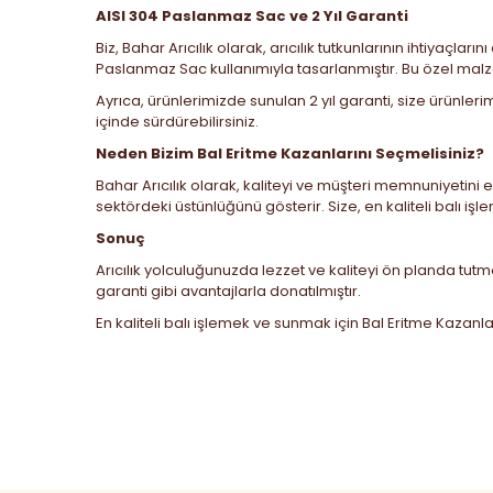
AISI 304 Paslanmaz Sac ve 2 Yıl Garanti
Biz, Bahar Arıcılık olarak, arıcılık tutkunlarının ihtiyaç
Paslanmaz Sac kullanımıyla tasarlanmıştır. Bu özel malzem
Ayrıca, ürünlerimizde sunulan 2 yıl garanti, size ürünler
içinde sürdürebilirsiniz.
Neden Bizim Bal Eritme Kazanlarını Seçmelisiniz?
Bahar Arıcılık olarak, kaliteyi ve müşteri memnuniyetini 
sektördeki üstünlüğünü gösterir. Size, en kaliteli balı
Sonuç
Arıcılık yolculuğunuzda lezzet ve kaliteyi ön planda tut
garanti gibi avantajlarla donatılmıştır.
En kaliteli balı işlemek ve sunmak için
Bal Eritme Kazanla
Bu ürünün fiyat bilgisi, resim, ürün açıklamalarında ve
Görüş ve önerileriniz için teşekkür ederiz.
Ürün resmi kalitesiz, bozuk veya görüntülenemiyor.