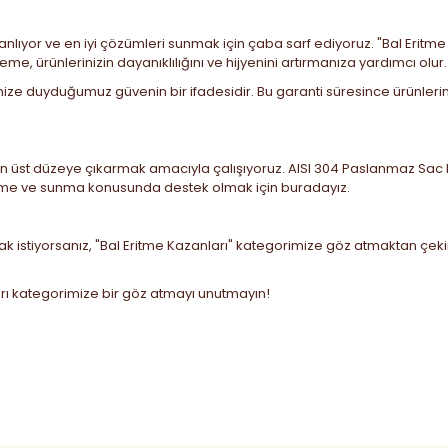
larını anlıyor ve en iyi çözümleri sunmak için çaba sarf ediyoruz. "Bal E
e, ürünlerinizin dayanıklılığını ve hijyenini artırmanıza yardımcı olur.
imize duyduğumuz güvenin bir ifadesidir. Bu garanti süresince ürünlerimi
en üst düzeye çıkarmak amacıyla çalışıyoruz. AISI 304 Paslanmaz Sac kull
 işleme ve sunma konusunda destek olmak için buradayız.
mak istiyorsanız, "Bal Eritme Kazanları" kategorimize göz atmaktan çek
rı
kategorimize bir göz atmayı unutmayın!
 diğer konularda yetersiz gördüğünüz noktaları öneri formunu kullanarak
Bu ürüne ilk yorumu siz yapın!
Yorum Yaz