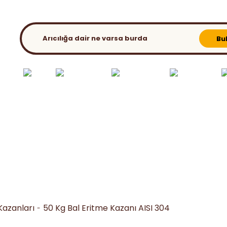
KATALOG
BLOG
Bu
ılık El
Bahar
Ambalaj &
Ana Arı - Süt Üret.
Kovan ve
etleri
Extra
Paketleme
Malz.
Aparatları
Kazanları
50 Kg Bal Eritme Kazanı AISI 304