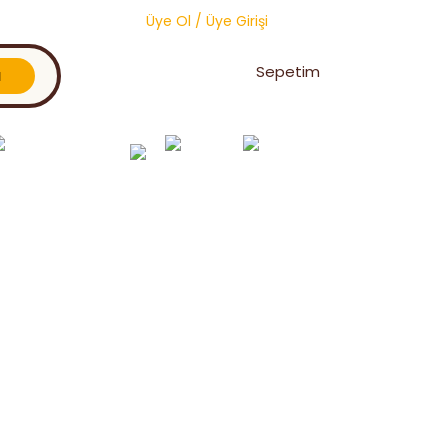
Üye Ol
/
Üye Girişi
Sepetim
l
Oğul Yakalama &
Toptan
Vitaminler ve
Petek
Birleştirme
Ürünler
Premiksler