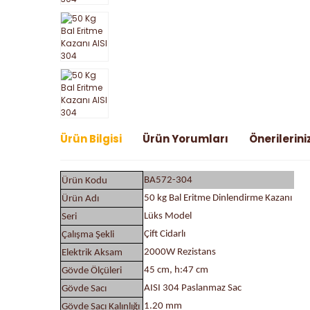
Ürün Bilgisi
Ürün Yorumları
Önerilerini
BA572-304
Ürün Kodu
50 kg Bal Eritme Dinlendirme Kazanı
Ürün Adı
Lüks Model
Seri
Çift Cidarlı
Çalışma Şekli
2000W Rezistans
Elektrik Aksam
45 cm, h:47 cm
Gövde Ölçüleri
AISI 304 Paslanmaz Sac
Gövde Sacı
1.20 mm
Gövde Sacı Kalınlığı