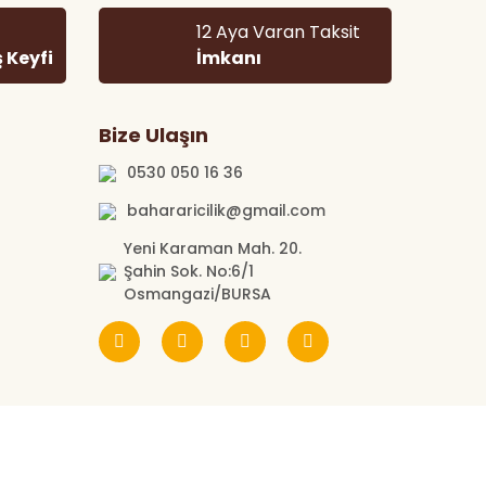
12 Aya Varan Taksit
ş Keyfi
İmkanı
Bize Ulaşın
0530 050 16 36
bahararicilik@gmail.com
Yeni Karaman Mah. 20.
Şahin Sok. No:6/1
Osmangazi/BURSA