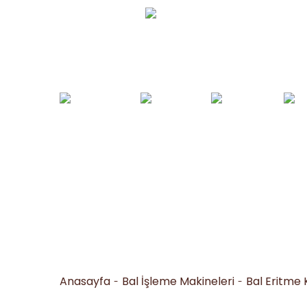
Whatsapp Sipariş
0530 050 16 36
Arı Yemleri ve
Yemlikler ve
Bal İşleme
Arıc
Tohumlar
Suluklar
Makineleri
Al
Anasayfa
Bal İşleme Makineleri
Bal Eritme 