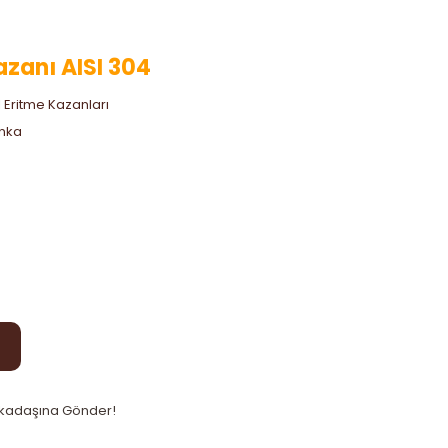
azanı AISI 304
l Eritme Kazanları
nka
kadaşına Gönder!