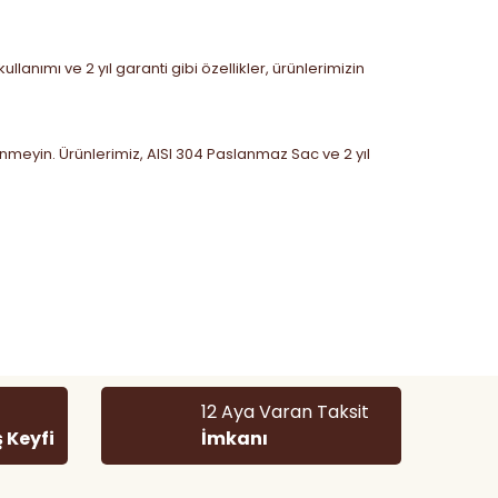
anımı ve 2 yıl garanti gibi özellikler, ürünlerimizin
inmeyin. Ürünlerimiz, AISI 304 Paslanmaz Sac ve 2 yıl
 tarafımıza iletebilirsiniz.
12 Aya Varan Taksit
ş Keyfi
İmkanı