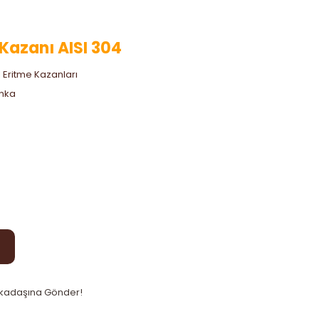
 Kazanı AISI 304
l Eritme Kazanları
nka
kadaşına Gönder!