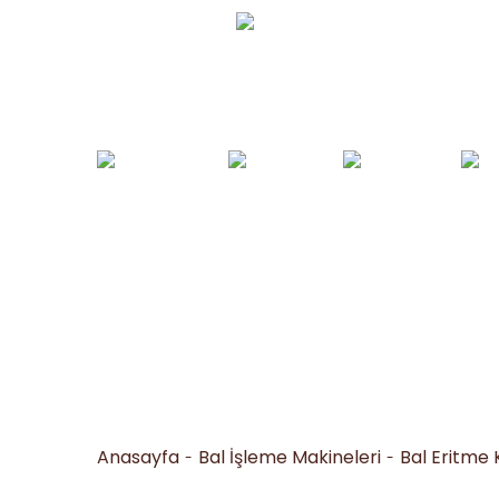
Whatsapp Sipariş
0530 050 16 36
Arı Yemleri ve
Yemlikler ve
Bal İşleme
Arıc
Tohumlar
Suluklar
Makineleri
Al
Anasayfa
Bal İşleme Makineleri
Bal Eritme 