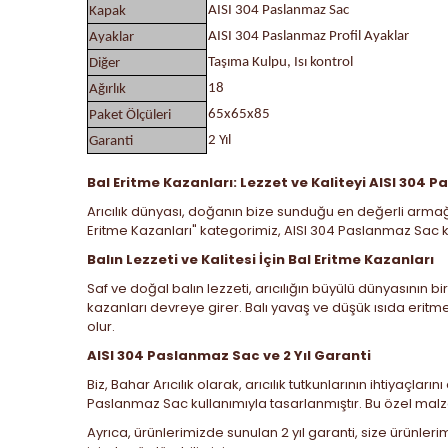
AISI 304 Paslanmaz Sac
Kapak
AISI 304 Paslanmaz Profil Ayaklar
Ayaklar
Taşıma Kulpu, Isı kontrol
Diğer
18
Ağırlık
65x65x85
Paket Ölçüleri
2 Yıl
Garanti
Bal Eritme Kazanları: Lezzet ve Kaliteyi AISI 304 
Arıcılık dünyası, doğanın bize sunduğu en değerli armağan
Eritme Kazanları" kategorimiz, AISI 304 Paslanmaz Sac kul
Balın Lezzeti ve Kalitesi İçin Bal Eritme Kazanları
Saf ve doğal balın lezzeti, arıcılığın büyülü dünyasının b
kazanları devreye girer. Balı yavaş ve düşük ısıda eritme
olur.
AISI 304 Paslanmaz Sac ve 2 Yıl Garanti
Biz, Bahar Arıcılık olarak, arıcılık tutkunlarının ihtiyaç
Paslanmaz Sac kullanımıyla tasarlanmıştır. Bu özel malzem
Ayrıca, ürünlerimizde sunulan 2 yıl garanti, size ürünler