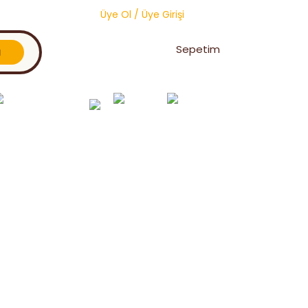
Üye Ol
/
Üye Girişi
Sepetim
l
Oğul Yakalama &
Toptan
Vitaminler ve
Petek
Birleştirme
Ürünler
Premiksler