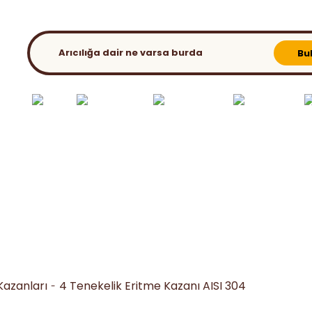
KATALOG
BLOG
Bu
ılık El
Bahar
Ambalaj &
Ana Arı - Süt Üret.
Kovan ve
etleri
Extra
Paketleme
Malz.
Aparatları
Kazanları
4 Tenekelik Eritme Kazanı AISI 304