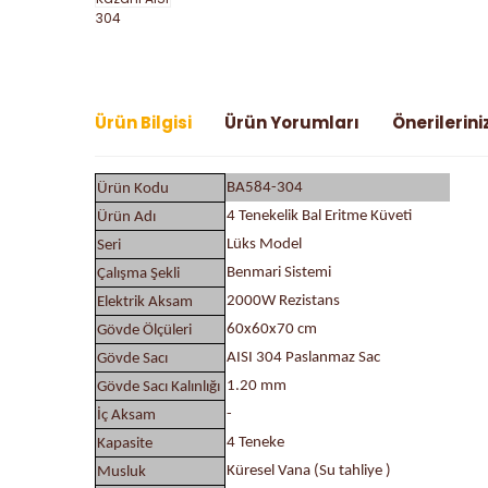
Ürün Bilgisi
Ürün Yorumları
Önerilerini
BA584-304
Ürün Kodu
4 Tenekelik Bal Eritme Küveti
Ürün Adı
Lüks Model
Seri
Benmari Sistemi
Çalışma Şekli
2000W Rezistans
Elektrik Aksam
60x60x70 cm
Gövde Ölçüleri
AISI 304 Paslanmaz Sac
Gövde Sacı
1.20 mm
Gövde Sacı Kalınlığı
-
İç Aksam
4 Teneke
Kapasite
Küresel Vana (Su tahliye )
Musluk