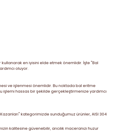
kullanarak en iyisini elde etmek önemlidir. İşte "Bal
yardımcı oluyor.
ilmesi ve işlenmesi önemlidir. Bu noktada bal eritme
, bu işlemi hassas bir şekilde gerçekleştirmenize yardımcı
ritme Kazanları" kategorimizde sunduğumuz ürünler, AISI 304
zin kalitesine güvenebilir, arıcılık maceranızı huzur