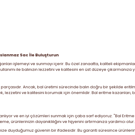
Paslanmaz Sac İle Buluşturun
ları işlemeyi ve sunmayı içerir. Bu özel zanaatta, kaliteli ekipmanlar 
lanımı ile balınızın lezzetini ve kalitesini en üst düzeye çıkarmanıza 
ir parçasıdır. Ancak, bal üretimi sürecinde balın doğru bir şekilde erit
k, lezzetini ve kalitesini korumak için önemlidir. Bal eritme kazanları
larını anlıyor ve en iyi çözümleri sunmak için çaba sarf ediyoruz. "Bal E
e, ürünlerinizin dayanıklılığını ve hijyenini artırmanıza yardımcı olur.
imize duyduğumuz güvenin bir ifadesidir. Bu garanti süresince ürünlerimi