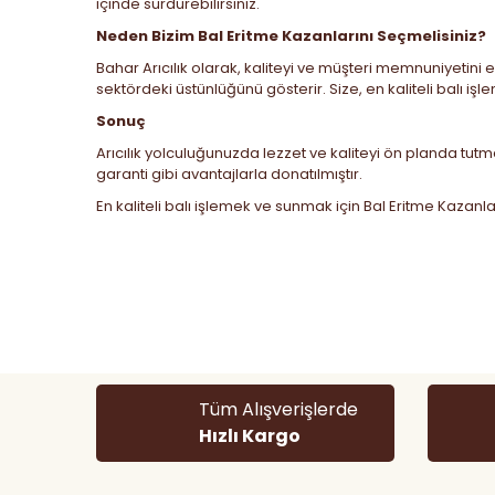
içinde sürdürebilirsiniz.
Neden Bizim Bal Eritme Kazanlarını Seçmelisiniz?
Bahar Arıcılık olarak, kaliteyi ve müşteri memnuniyetini 
sektördeki üstünlüğünü gösterir. Size, en kaliteli balı
Sonuç
Arıcılık yolculuğunuzda lezzet ve kaliteyi ön planda tut
garanti gibi avantajlarla donatılmıştır.
En kaliteli balı işlemek ve sunmak için
Bal Eritme Kazanla
Bu ürünün fiyat bilgisi, resim, ürün açıklamalarında ve
Görüş ve önerileriniz için teşekkür ederiz.
Ürün resmi kalitesiz, bozuk veya görüntülenemiyor.
Ürün açıklamasında eksik bilgiler bulunuyor.
Tüm Alışverişlerde
Ürün bilgilerinde hatalar bulunuyor.
Hızlı Kargo
Ürün fiyatı diğer sitelerden daha pahalı.
Bu ürüne benzer farklı alternatifler olmalı.