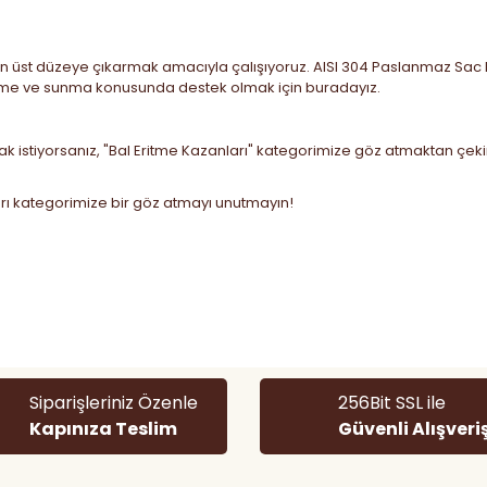
en üst düzeye çıkarmak amacıyla çalışıyoruz. AISI 304 Paslanmaz Sac kull
 işleme ve sunma konusunda destek olmak için buradayız.
mak istiyorsanız, "Bal Eritme Kazanları" kategorimize göz atmaktan çek
rı
kategorimize bir göz atmayı unutmayın!
 diğer konularda yetersiz gördüğünüz noktaları öneri formunu kullanarak
Bu ürüne ilk yorumu siz yapın!
Yorum Yaz
Siparişleriniz Özenle
256Bit SSL ile
Kapınıza Teslim
Güvenli Alışveri