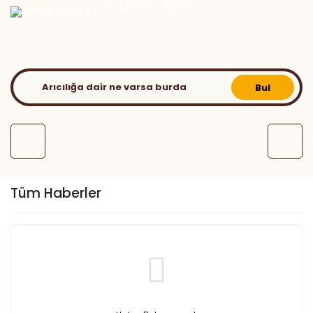
KATALOG
BLOG
0530 050 16 36
Bul
Tüm Haberler